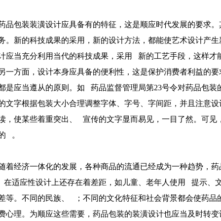
药品包装装潢设计应具备有的特征，这是顺应时代发展的要求。
务。新的科技成果的采用，新的设计方法，都能使艺术设计产生
计应当充分利用当代的科技成果，采用 新的工艺手段，这样才
另一方面，设计本身应具备的便利性，这是保护消费者利益的要
都是应当遵从的原则。如 药品监督管理局第23号令对药品包
的文字根据包装大小合理调整字体、字号、字间距，并且注意设
读，使某些着重突出、 宣传的文字显而易见，一目了然。可见
合膜袋 复合膜卷
如何处理玻璃纸药品包装膜
的 。
材
的表面清洁度
随着经济一体化的发展，各种商品的流通已经成为一种趋势，药
chanp_more
 在适应性设计上还存在着差距，如儿童、老年人使用 提示、
差等。不同的民族、 ；不同的文化特征和社会背景都会使药品
费心理。为顺应这些需要，药品包装的装潢设计也应当及时转变