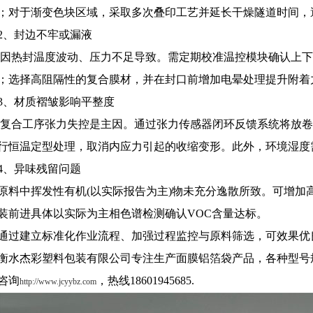
；对于渐变色块区域，采取多次叠印工艺并延长干燥隧道时间
2、封边不牢或漏液
因热封温度波动、压力不足导致。需定期校准温控模块确认上下
；选择高阻隔性的复合膜材，并在封口前增加电晕处理提升附着
3、材质褶皱影响平整度
复合工序张力失控是主因。通过张力传感器闭环反馈系统将放卷
行恒温定型处理，取消内应力引起的收缩变形。此外，环境湿度需稳
4、异味残留问题
合膜袋 复合膜卷
如何处理玻璃纸药品包装膜
原料中挥发性有机(以实际报告为主)物未充分逸散所致。可增加
材
的表面清洁度
装前进具体以实际为主相色谱检测确认VOC含量达标。
通过建立标准化作业流程、加强过程监控与原料筛选，可效果优
chanp_more
衡水杰彩塑料包装有限公司专注生产面膜铝箔袋产品，各种型号
咨询
，热线18601945685.
http://www.jcyybz.com