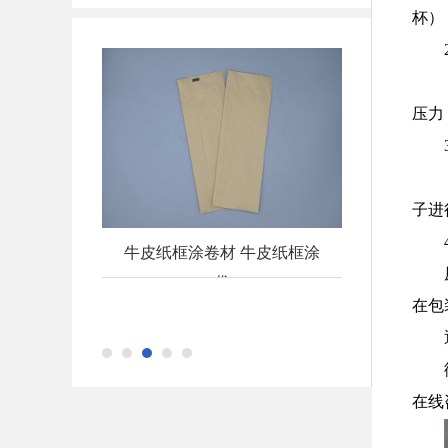
杯）
压力
子进
包装纸
牛皮纸框涂卷材 牛皮纸框涂
药 品粉剂复
袋
在包
chanp_more
chanp_more
在线