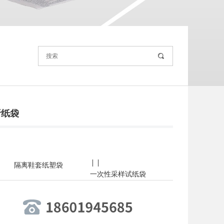
析纸袋
|
|
隔离鞋套纸塑袋
一次性采样试纸袋