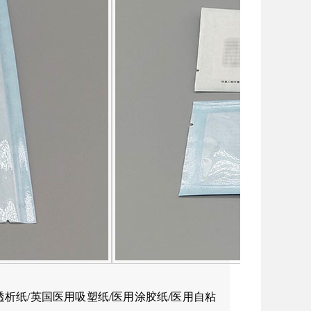
透析纸/英国医用吸塑纸/医用涂胶纸/医用自粘