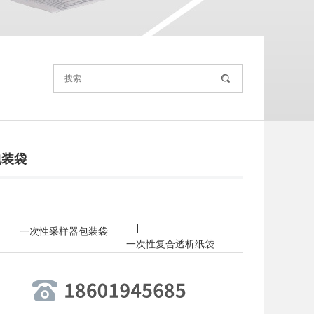
包装袋
|
|
一次性采样器包装袋
一次性复合透析纸袋