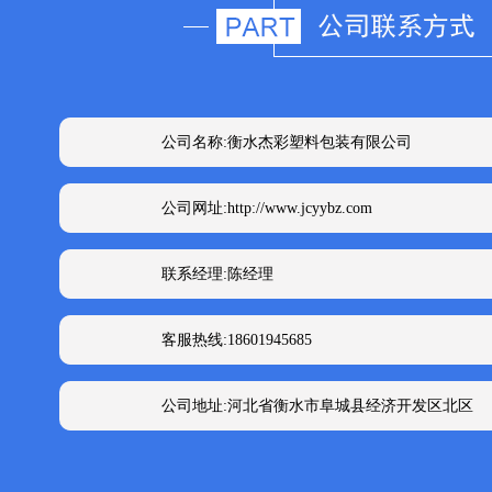
公司名称:衡水杰彩塑料包装有限公司
公司网址:http://www.jcyybz.com
联系经理:陈经理
客服热线:18601945685
公司地址:河北省衡水市阜城县经济开发区北区