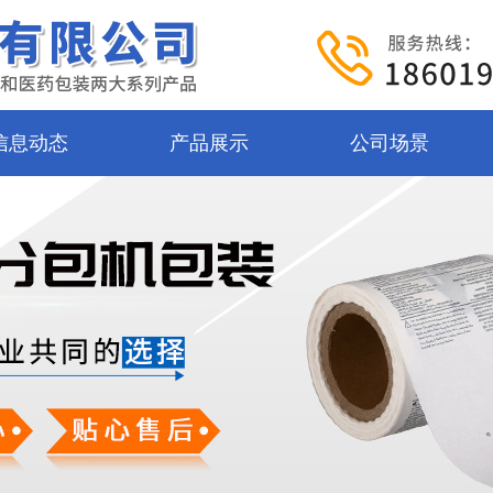
信息动态
产品展示
公司场景