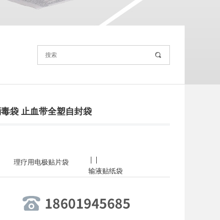
毒袋 止血带全塑自封袋
|
|
理疗用电极贴片袋
输液贴纸袋